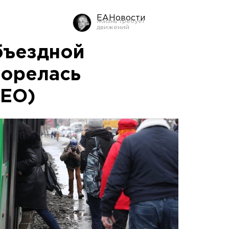
ЕАНовости
бъездной
горелась
ДЕО)