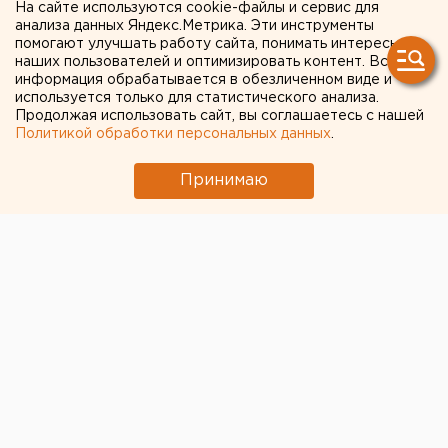
для главы Аргаяшского
На сайте используются cookie-файлы и сервис для
анализа данных Яндекс.Метрика. Эти инструменты
района
помогают улучшать работу сайта, понимать интересы
наших пользователей и оптимизировать контент. Вся
информация обрабатывается в обезличенном виде и
используется только для статистического анализа.
Продолжая использовать сайт, вы соглашаетесь с нашей
Политикой обработки персональных данных
.
Принимаю
© Сайт Аргаяшского муниципального района
Прокурор потребовал отправить в колонию на пять