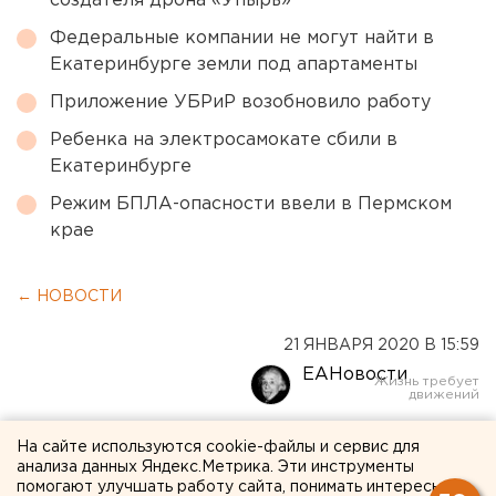
создателя дрона «Упырь»
Федеральные компании не могут найти в
Екатеринбурге земли под апартаменты
Приложение УБРиР возобновило работу
Ребенка на электросамокате сбили в
Екатеринбурге
Режим БПЛА-опасности ввели в Пермском
крае
← НОВОСТИ
21 ЯНВАРЯ 2020 В 15:59
ЕАНовости
Суд оставил экс-чиновника
На сайте используются cookie-файлы и сервис для
анализа данных Яндекс.Метрика. Эти инструменты
из МУГИСО под арестом
помогают улучшать работу сайта, понимать интересы