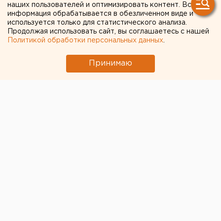
наших пользователей и оптимизировать контент. Вся
информация обрабатывается в обезличенном виде и
используется только для статистического анализа.
Продолжая использовать сайт, вы соглашаетесь с нашей
Политикой обработки персональных данных
.
Принимаю
Свердловский областной суд оставил экс-
начальника департамента МУГИСО Игоря Разунина,
обвиняемого в получении взятки на 160 тыс. рублей,
под стражей, сообщает пресс-служба ведомства.