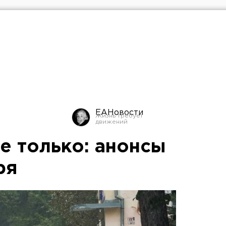
ЕАНовости
е только: анонсы
ря