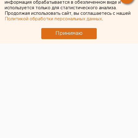
подвалов и детских
информация обрабатывается в обезличенном виде и
используется только для статистического анализа.
площадок в Екатеринбурге
Продолжая использовать сайт, вы соглашаетесь с нашей
Политикой обработки персональных данных
.
Принимаю
© Антон Гуськов для ЕАН
В Екатеринбурге зафиксировано огромное