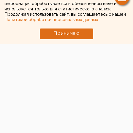
информация обрабатывается в обезличенном виде и
современный город"
используется только для статистического анализа.
Продолжая использовать сайт, вы соглашаетесь с нашей
Политикой обработки персональных данных
.
Принимаю
© Алексей Колчин для ЕАН
В Екатеринбурге в галерее RakovGallery открылась