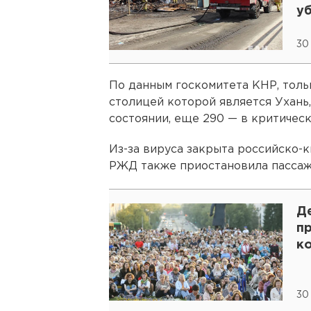
у
30
По данным госкомитета КНР, толь
столицей которой является Ухань
состоянии, еще 290 — в критическ
Из-за вируса закрыта российско-к
РЖД также приостановила пассаж
Д
пр
к
30