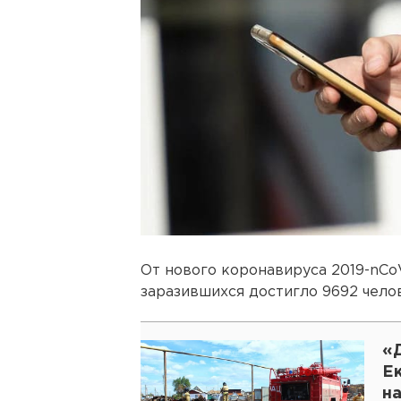
От нового коронавируса 2019-nCoV
заразившихся достигло 9692 челов
«Д
Е
на