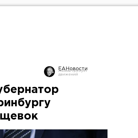
ЕАНовости
убернатор
ринбургу
ущевок