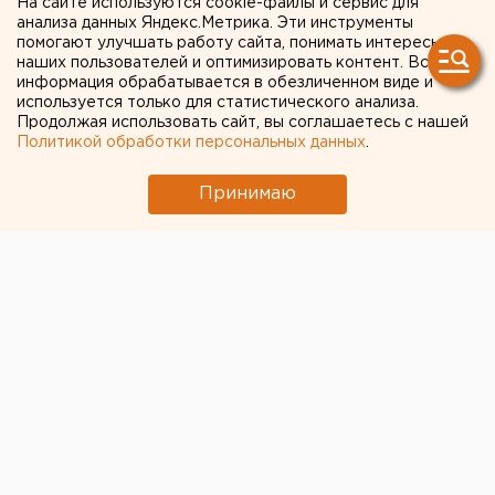
На сайте используются cookie-файлы и сервис для
анализа данных Яндекс.Метрика. Эти инструменты
помогают улучшать работу сайта, понимать интересы
наших пользователей и оптимизировать контент. Вся
информация обрабатывается в обезличенном виде и
используется только для статистического анализа.
Продолжая использовать сайт, вы соглашаетесь с нашей
Политикой обработки персональных данных
.
Принимаю
ЧИТАЙТЕ ТАКЖЕ:
Холодную воду возвращают жителям
Екатеринбурга
Ракетную опасность объявили в
Свердловской области
Возвращение смертной казни в России сочли
преждевременным
МИД призвал россиян готовиться к затяжной
войне