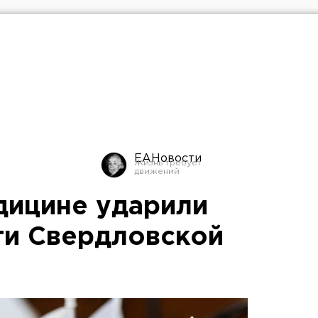
ЕАНовости
дицине ударили
ти Свердловской