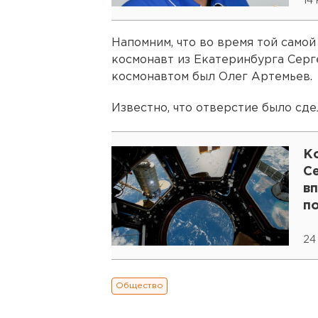
14
Напомним, что во время той само
космонавт из Екатеринбурга Сер
космонавтом был Олег Артемьев.
Известно, что отверстие было сде
К
С
вп
п
24
Общество