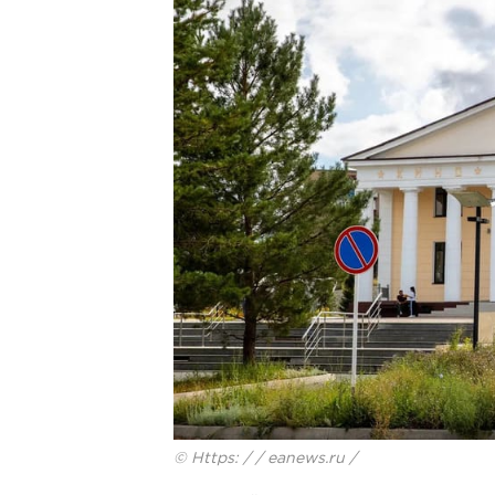
© Https: / / eanews.ru /