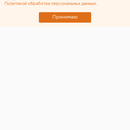
Политикой обработки персональных данных
.
Принимаю
По словам главы свердловского управления
Роспотребнадзора
Дмитрия Козловских
, все
граждане, которые прилетели в уральскую столицу,
здоровы.