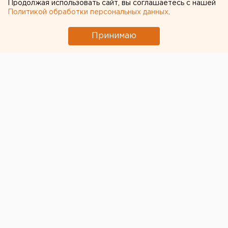
Продолжая использовать сайт, вы соглашаетесь с нашей
Политикой обработки персональных данных
.
Принимаю
© Фото из открытых источников
В России мошенники придумали новую схему для
хищения денежных средств со счетов граждан.
Клиентам банков звонят и сообщают о запросе на
закрытие его счета, предлагая «спасти» деньги.
Эксперты «Известий» отметили, что раньше