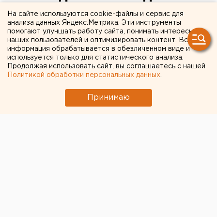
челябинских ребенка
На сайте используются cookie-файлы и сервис для
анализа данных Яндекс.Метрика. Эти инструменты
помогают улучшать работу сайта, понимать интересы
наших пользователей и оптимизировать контент. Вся
информация обрабатывается в обезличенном виде и
используется только для статистического анализа.
Продолжая использовать сайт, вы соглашаетесь с нашей
Политикой обработки персональных данных
.
Принимаю
© Eakkapop Thongtub
Утром 10 февраля в Таиланде на острове Пхукет
столкнулись два катера. Из 39 человек пострадали