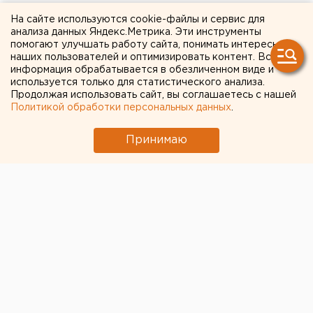
«Они оказались
На сайте используются cookie-файлы и сервис для
анализа данных Яндекс.Метрика. Эти инструменты
реальными»: в
помогают улучшать работу сайта, понимать интересы
наших пользователей и оптимизировать контент. Вся
Екатеринбурге
информация обрабатывается в обезличенном виде и
девятиклассники покупали
используется только для статистического анализа.
Продолжая использовать сайт, вы соглашаетесь с нашей
задания к собеседованию
Политикой обработки персональных данных
.
для допуска к ОГЭ
Принимаю