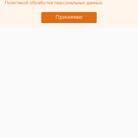
Политикой обработки персональных данных
.
Принимаю
© Https: / / eanews.ru /
Этапированных из следственного изолятора Кизела
в СИЗО Перми за полтора суток покормили всего
один раз. Об этом сообщает пресс-служба краевого
омбудсмена Павла Микова, к которому с жалобой
обратился один осужденный.
Этапированные ехали на поезде. Обычный прямой