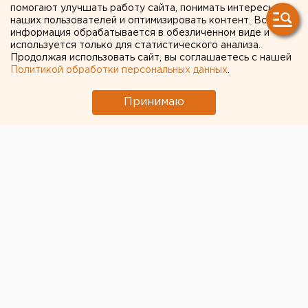
помогают улучшать работу сайта, понимать интересы
остановку
наших пользователей и оптимизировать контент. Вся
информация обрабатывается в обезличенном виде и
используется только для статистического анализа.
Продолжая использовать сайт, вы соглашаетесь с нашей
Политикой обработки персональных данных
.
Принимаю
© Vk.com Ирина для Инцидент. Екатеринбург
В Екатеринбурге Lexus вынесло на трамвайную
остановку “Расточная”.