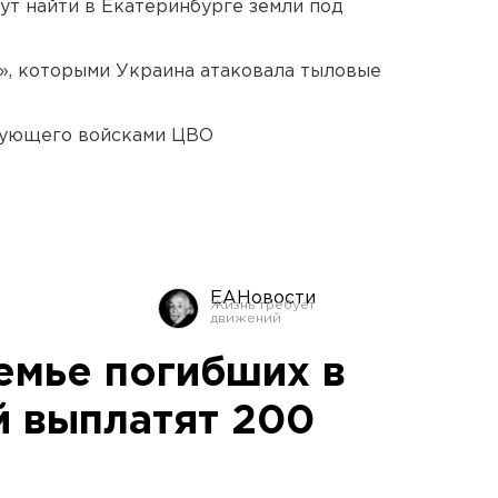
ут найти в Екатеринбурге земли под
», которыми Украина атаковала тыловые
дующего войсками ЦВО
ЕАНовости
емье погибших в
й выплатят 200