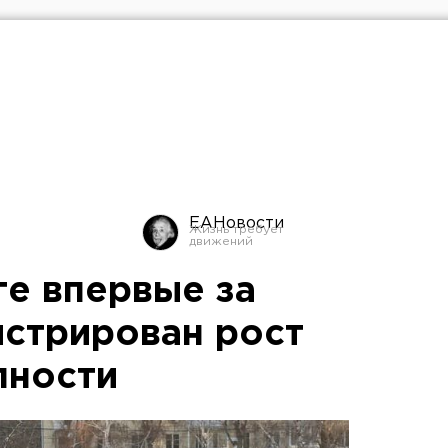
ЕАНовости
ге впервые за
истрирован рост
пности