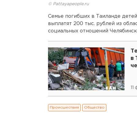
© Pattayapeople.ru
Семье погибших в Таиланде детей
выплатят 200 тыс. рублей из обл
социальных отношений Челябинск
Т
в 
че
11
Происшествия
Общество