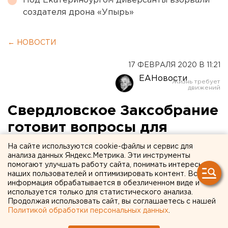
Под Екатеринбургом диверсанты взорвали
создателя дрона «Упырь»
← НОВОСТИ
17 ФЕВРАЛЯ 2020 В 11:21
ЕАНовости
Свердловское Заксобрание
готовит вопросы для
губернатора Куйвашева
На сайте используются cookie-файлы и сервис для
анализа данных Яндекс.Метрика. Эти инструменты
помогают улучшать работу сайта, понимать интересы
наших пользователей и оптимизировать контент. Вся
информация обрабатывается в обезличенном виде и
используется только для статистического анализа.
Продолжая использовать сайт, вы соглашаетесь с нашей
Политикой обработки персональных данных
.