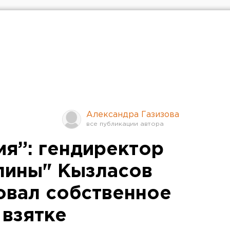
Александра Газизова
ия”: гендиректор
лины" Кызласов
вал собственное
 взятке