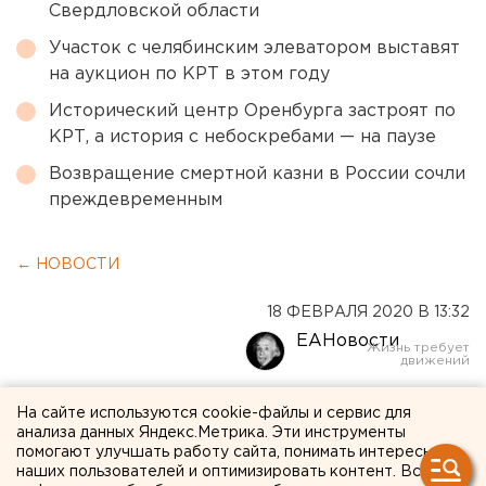
Свердловской области
Участок с челябинским элеватором выставят
на аукцион по КРТ в этом году
Исторический центр Оренбурга застроят по
КРТ, а история с небоскребами — на паузе
Возвращение смертной казни в России сочли
преждевременным
← НОВОСТИ
18 ФЕВРАЛЯ 2020 В 13:32
ЕАНовости
Ребенок начал говорить и
На сайте используются cookie-файлы и сервис для
анализа данных Яндекс.Метрика. Эти инструменты
слушаться за две недели:
помогают улучшать работу сайта, понимать интересы
наших пользователей и оптимизировать контент. Вся
удивительные истории