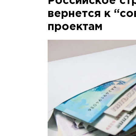
Российское ст
вернется к “с
проектам