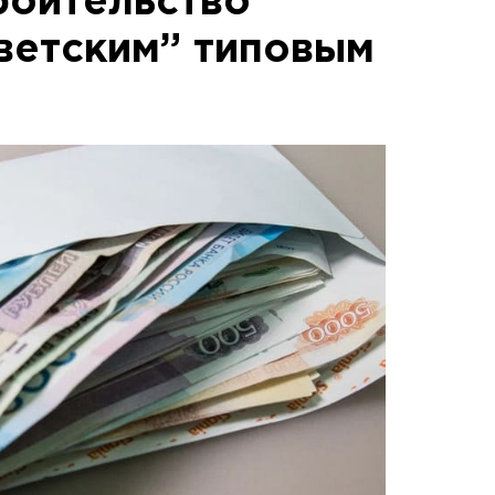
роительство
оветским” типовым