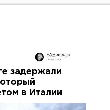
ЕАНовости
ге задержали
который
етом в Италии