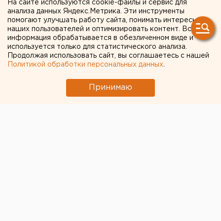
области
На сайте используются cookie-файлы и сервис для
анализа данных Яндекс.Метрика. Эти инструменты
помогают улучшать работу сайта, понимать интересы
наших пользователей и оптимизировать контент. Вся
← НОВОСТИ
информация обрабатывается в обезличенном виде и
используется только для статистического анализа.
20 ФЕВРАЛЯ 2020 В 11:16
Продолжая использовать сайт, вы соглашаетесь с нашей
ЕАНовости
Политикой обработки персональных данных
.
Принимаю
Предприятие УГМК
изготовило блок
охлаждения для крупной
американской компании