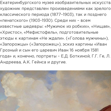
Екатеринбургского музея изобразительных искусств
художник представлен произведениями как зрелого
классического периода (1877–1903), так и позднего
«пенатского» (1903–1930). Среди них – всем
известные шедевры: «Мужичок из робких», «Нищая»,
«Христос», «Мефистофель», подготовительные
этюды к картинам «Не ждали». («Голова мужчины»),
«Запорожцы» («Запорожец»), эскиз картины «Иван
Грозный и сын его царевич Иван 16 ноября 1581
года» и, конечно, портреты – Е.Д. Боткиной, Г.Г. Ге, Л.
Андреева, А.К. Гейнса и другие.