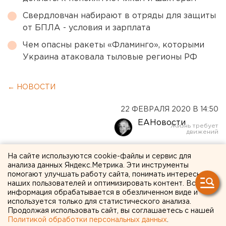
Свердловчан набирают в отряды для защиты
от БПЛА - условия и зарплата
Чем опасны ракеты «Фламинго», которыми
Украина атаковала тыловые регионы РФ
← НОВОСТИ
22 ФЕВРАЛЯ 2020 В 14:50
ЕАНовости
Путин поручил в два раза
На сайте используются cookie-файлы и сервис для
анализа данных Яндекс.Метрика. Эти инструменты
увеличить охват
помогают улучшать работу сайта, понимать интересы
наших пользователей и оптимизировать контент. Вся
получающих лекарства
информация обрабатывается в обезличенном виде и
используется только для статистического анализа.
людей с ВИЧ
Продолжая использовать сайт, вы соглашаетесь с нашей
Политикой обработки персональных данных
.