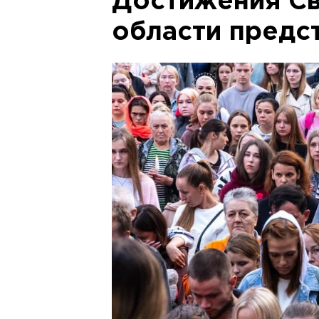
Достижения С
области предс