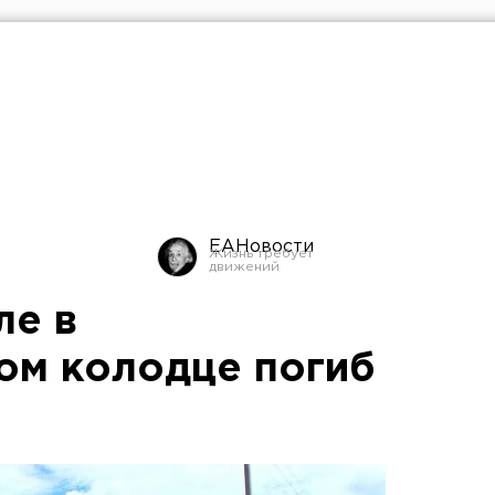
ЕАНовости
ле в
ом колодце погиб