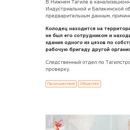
В Нижнем Тагиле в канализацион
Индустриальной и Балакинской о
предварительным данным, причино
Колодец находится на территори
не был его сотрудником и нахо
здания одного из цехов по собст
рабочую бригаду другой организ
Cледственный отдел по Тагилстр
проверку.
Происшествия
Общество