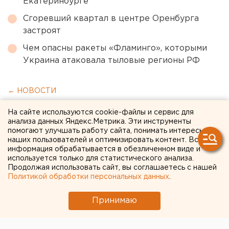
Екатеринбурге
Сгоревший квартал в центре Оренбурга
застроят
Чем опасны ракеты «Фламинго», которыми
Украина атаковала тыловые регионы РФ
← НОВОСТИ
На сайте используются cookie-файлы и сервис для
27 ФЕВРАЛЯ 2020 В 16:18
анализа данных Яндекс.Метрика. Эти инструменты
ЕАНовости
помогают улучшать работу сайта, понимать интересы
наших пользователей и оптимизировать контент. Вся
информация обрабатывается в обезличенном виде и
У свердловского штаба
используется только для статистического анализа.
Продолжая использовать сайт, вы соглашаетесь с нашей
Навального вновь меняется
Политикой обработки персональных данных
.
руководство
Принимаю