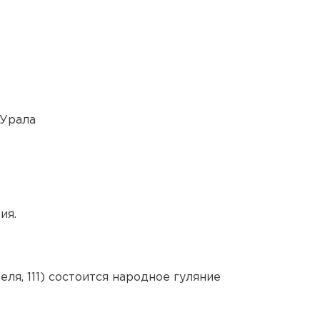
 Урала
ия.
еля, 111) состоится народное гуляние