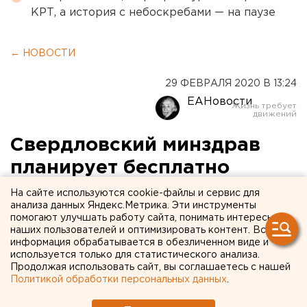
КРТ, а история с небоскребами — на паузе
← НОВОСТИ
29 ФЕВРАЛЯ 2020 В 13:24
ЕАНовости
Свердловский минздрав
планирует бесплатно
обеспечивать детей с СМА
На сайте используются cookie-файлы и сервис для
анализа данных Яндекс.Метрика. Эти инструменты
самым дорогим лекарством
помогают улучшать работу сайта, понимать интересы
наших пользователей и оптимизировать контент. Вся
в мире
информация обрабатывается в обезличенном виде и
используется только для статистического анализа.
Продолжая использовать сайт, вы соглашаетесь с нашей
Политикой обработки персональных данных
.