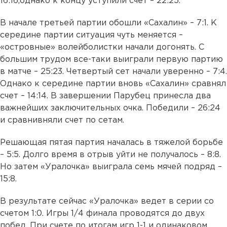
16:16,однако к концу уступили счет – 22:25.
В начале третьей партии обошли «Сахалин» – 7:1. К
середине партии ситуация чуть меняется –
«островные» волейболистки начали догонять. С
большим трудом все-таки выиграли первую партию
в матче – 25:23. Четвертый сет начали уверенно – 7:4.
Однако к середине партии вновь «Сахалин» сравнял
счет – 14:14. В завершении Парубец принесла два
важнейших заключительных очка. Победили – 26:24
и сравнивняли счет по сетам.
Решающая пятая партия началась в тяжелой борьбе
– 5:5. Долго время в отрыв уйти не получалось – 8:8.
Но затем «Уралочка» выиграла семь мячей подряд –
15:8.
В результате сейчас «Уралочка» ведет в серии со
счетом 1:0. Игры 1/4 финала проводятся до двух
побед. При счете по итогам игр 1-1 и одинаковом