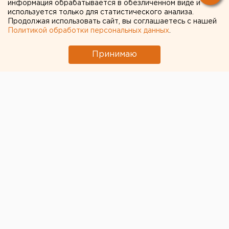
информация обрабатывается в обезличенном виде и
используется только для статистического анализа.
Продолжая использовать сайт, вы соглашаетесь с нашей
Политикой обработки персональных данных
.
Принимаю
© ЕАН
В Турции задержан главный редактор бюро
новостного агентства Sputnik, пишет ТАСС со
ссылкой на Telegram-канал Маргариты Симоньян,
которая возглавляет Sputnik.
Накануне вечером она заявила, что неизвестные