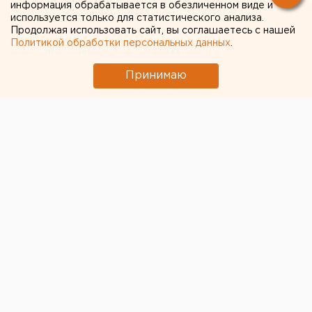
информация обрабатывается в обезличенном виде и
используется только для статистического анализа.
Продолжая использовать сайт, вы соглашаетесь с нашей
Политикой обработки персональных данных
.
Принимаю
© Алексей Колчин для ЕАН
Главный редактор радиостанции «Эхо Москвы»
Алексей Венедиктов
уверен, что, корректируя
Конституцию страны, президент
Владимир Путин
строит новую систему организации власти,
аналогичную существующей в США.