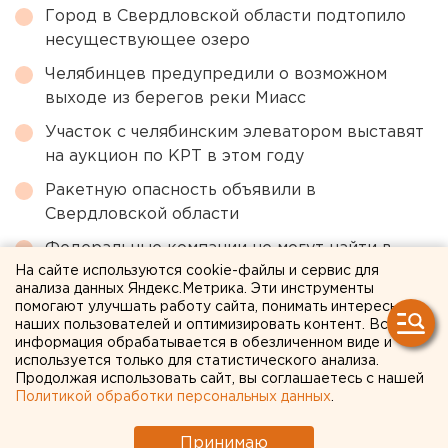
Город в Свердловской области подтопило
несуществующее озеро
Челябинцев предупредили о возможном
выходе из берегов реки Миасс
Участок с челябинским элеватором выставят
на аукцион по КРТ в этом году
Ракетную опасность объявили в
Свердловской области
Федеральные компании не могут найти в
Екатеринбурге земли под апартаменты
На сайте используются cookie-файлы и сервис для
анализа данных Яндекс.Метрика. Эти инструменты
помогают улучшать работу сайта, понимать интересы
наших пользователей и оптимизировать контент. Вся
← НОВОСТИ
информация обрабатывается в обезличенном виде и
используется только для статистического анализа.
2 МАРТА 2020 В 16:14
Продолжая использовать сайт, вы соглашаетесь с нашей
Политикой обработки персональных данных
.
Игорь Чукреев
Принимаю