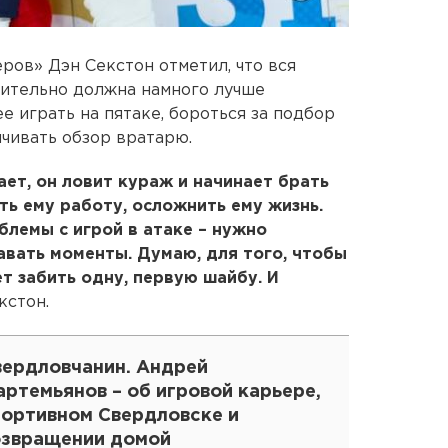
ов» Дэн Секстон отметил, что вся
ительно должна намного лучше
е играть на пятаке, бороться за подбор
ичивать обзор вратарю.
ает, он ловит кураж и начинает брать
ть ему работу, осложнить ему жизнь.
блемы с игрой в атаке – нужно
авать моменты. Думаю, для того, чтобы
т забить одну, первую шайбу. И
кстон.
вердловчанин. Андрей
ртемьянов – об игровой карьере,
портивном Свердловске и
озвращении домой