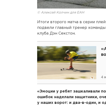
© Алексей Колчин для ЕАН
Итоги второго матча в серии пле
подвели главный тренер команд
клуба Дэн Секстон.
«
в
4 
«Эмоции у ребят зашкаливали по
ошибок наделали защитники, оч
у наших ворот: и два-в-один, и 