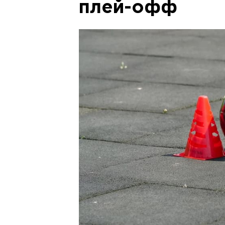
плей-офф