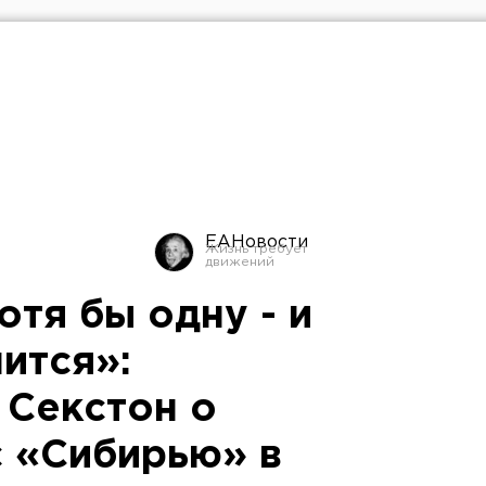
ЕАНовости
отя бы одну - и
ится»:
 Секстон о
с «Сибирью» в