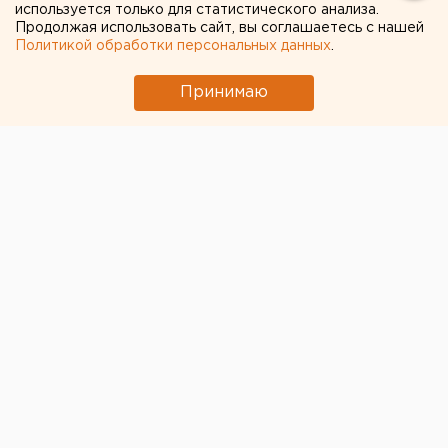
используется только для статистического анализа.
Продолжая использовать сайт, вы соглашаетесь с нашей
Политикой обработки персональных данных
.
Принимаю
Охраняет здание правительства Свердловской
области отныне служба в медицинских масках. Как
рассказал корреспонденту ЕАН один из
сотрудников, на смену ему выдают три маски,