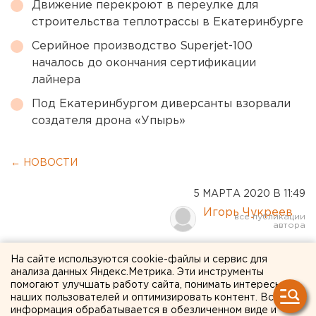
Движение перекроют в переулке для
строительства теплотрассы в Екатеринбурге
Серийное производство Superjet-100
началось до окончания сертификации
лайнера
Под Екатеринбургом диверсанты взорвали
создателя дрона «Упырь»
← НОВОСТИ
5 МАРТА 2020 В 11:49
Игорь Чукреев
Охранники чиновников в
На сайте используются cookie-файлы и сервис для
анализа данных Яндекс.Метрика. Эти инструменты
Екатеринбурге надели
помогают улучшать работу сайта, понимать интересы
наших пользователей и оптимизировать контент. Вся
медицинские маски
информация обрабатывается в обезличенном виде и