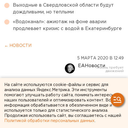
Выходные в Свердловской области будут
дождливыми, но теплыми
«Водоканал»: ажиотаж на фоне аварии
продлевает кризис с водой в Екатеринбурге
← НОВОСТИ
5 МАРТА 2020 В 12:49
ЕАНовости
Суд решит вопрос об
На сайте используются cookie-файлы и сервис для
анализа данных Яндекс.Метрика. Эти инструменты
аресте предполагаемого
помогают улучшать работу сайта, понимать интересы
наших пользователей и оптимизировать контент. Вся
убийцы екатеринбургского
информация обрабатывается в обезличенном виде и
используется только для статистического анализа.
архитектора
Продолжая использовать сайт, вы соглашаетесь с нашей
Политикой обработки персональных данных
.