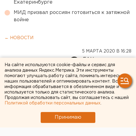
Екатеринбурге
МИД призвал россиян готовиться к затяжной
войне
← НОВОСТИ
5 МАРТА 2020 В 16:28
ЕАНовости
На сайте используются cookie-файлы и сервис для
анализа данных Яндекс.Метрика. Эти инструменты
помогают улучшать работу сайта, понимать интересы
На Уралмаше у китайской
наших пользователей и оптимизировать контент. Вся
информация обрабатывается в обезличенном виде и
компании отобрали
используется только для статистического анализа.
памятник культурного
Продолжая использовать сайт, вы соглашаетесь с нашей
Политикой обработки персональных данных
.
наследия
Принимаю