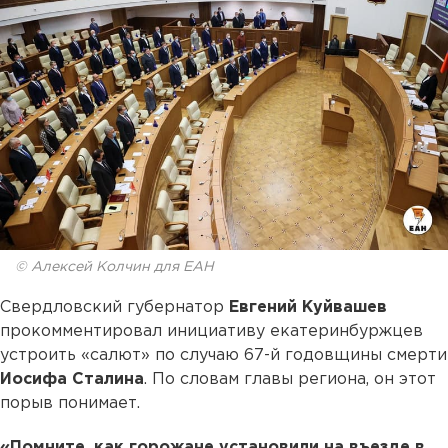
© Алексей Колчин для ЕАН
Свердловский губернатор
Евгений Куйвашев
прокомментировал инициативу екатеринбуржцев
устроить «салют» по случаю 67-й годовщины смерти
Иосифа Сталина
. По словам главы региона, он этот
порыв понимает.
«Помните, как горожане установили на въезде в