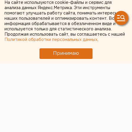
На сайте используются cookie-файлы и сервис для
ищут ветеринара
анализа данных Яндекс.Метрика. Эти инструменты
помогают улучшать работу сайта, понимать интересы
наших пользователей и оптимизировать контент. Вся
информация обрабатывается в обезличенном виде и
используется только для статистического анализа.
Продолжая использовать сайт, вы соглашаетесь с нашей
Политикой обработки персональных данных
.
Принимаю
Гипермаркет “Сима-ленд” бизнесмена Андрея
Симановского ищет ветеринара. Информация о
вакансии сегодня появилась на радио и удивила