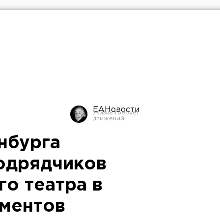
ЕАНовости
нбурга
одрядчиков
го театра в
ментов