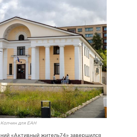
 Колчин для ЕАН
аний «Активный житель74» завершился