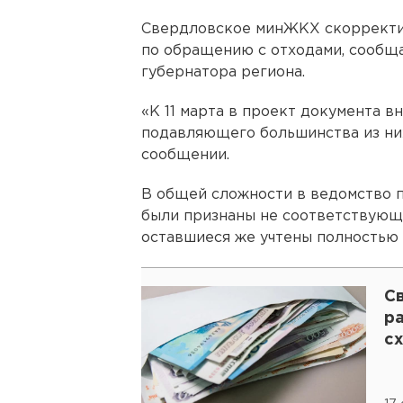
Свердловское минЖКХ скорректи
по обращению с отходами, сообщ
губернатора региона.
«К 11 марта в проект документа в
подавляющего большинства из них
сообщении.
В общей сложности в ведомство п
были признаны не соответствующ
оставшиеся же учтены полностью 
С
р
с