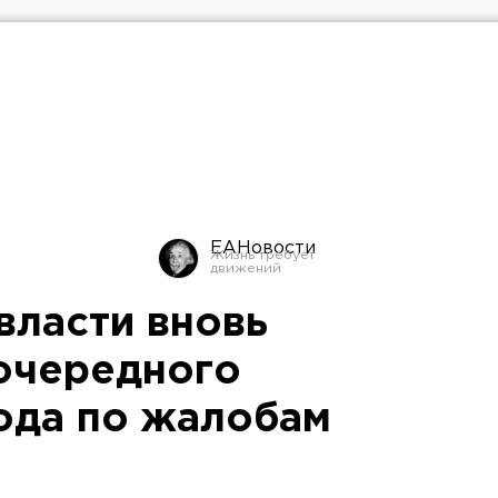
ЕАНовости
власти вновь
 очередного
ода по жалобам