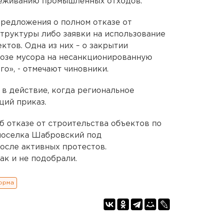
реживанию промышленных отходов.
предложения о полном отказе от
труктуры либо заявки на использование
тов. Одна из них – о закрытии
возе мусора на несанкционированную
го», - отмечают чиновники.
 в действие, когда региональное
ий приказ.
б отказе от строительства объектов по
поселка Шабровский под
осле активных протестов.
к и не подобрали.
орма