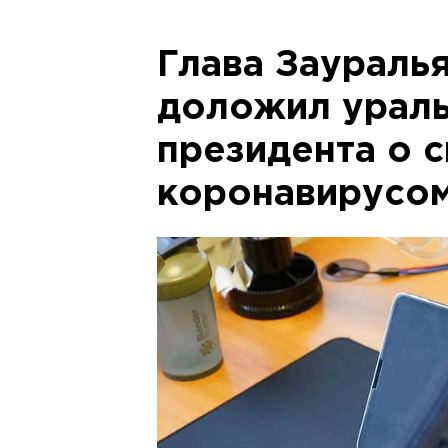
Глава Заураль
доложил урал
президента о с
коронавирусо