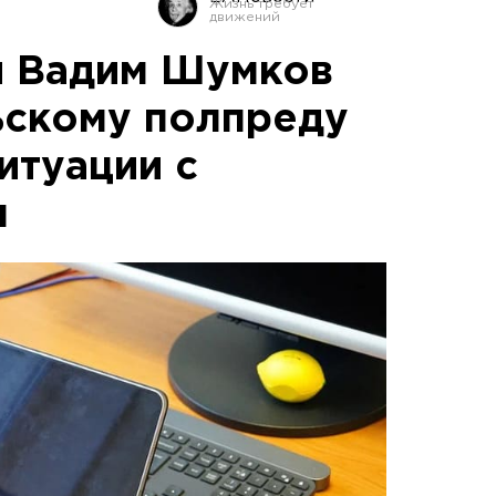
я Вадим Шумков
ьскому полпреду
итуации с
м