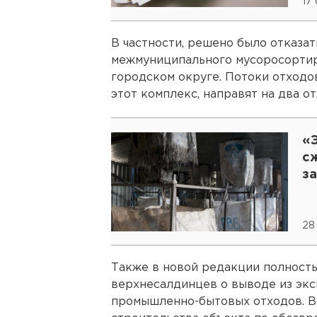
17
В частности, решено было отказат
межмуниципального мусоросорти
городском округе. Потоки отходо
этот комплекс, направят на два о
«
с
за
28
Также в новой редакции полност
верхнесалдинцев о выводе из экс
промышленно-бытовых отходов. В