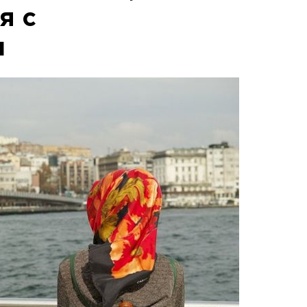
я с
м