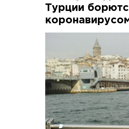
Турции борютс
коронавирусо