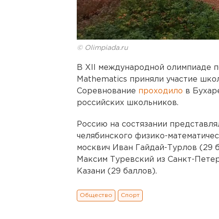
© Olimpiada.ru
В XII международной олимпиаде п
Mathematics приняли участие школ
Соревнование
проходило
в Бухар
российских школьников.
Россию на состязании представля
челябинского физико-математическ
москвич Иван Гайдай-Турлов (29 ба
Максим Туревский из Санкт-Петерб
Казани (29 баллов).
Общество
Спорт