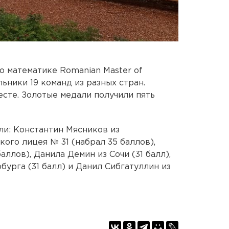
о математике Romanian Master of
ьники 19 команд из разных стран.
есте. Золотые медали получили пять
ли: Константин Мясников из
ого лицея № 31 (набрал 35 баллов),
ллов), Данила Демин из Сочи (31 балл),
урга (31 балл) и Данил Сибгатуллин из