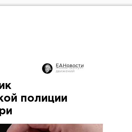
ЕАНовости
ик
кой полиции
ери