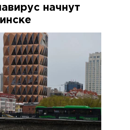
навирус начнут
бинске