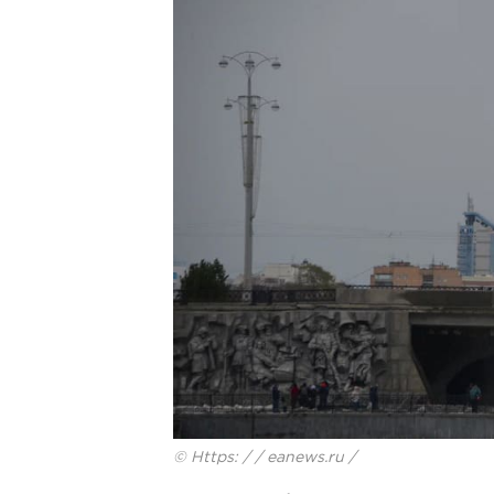
© Https: / / eanews.ru /