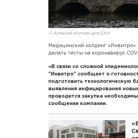
© Алексей Колчин для ЕАН
Медицинский холдинг «Инвитро» п
делать тесты на коронавирус COVI
«В связи со сложной эпидемиоло
"Инвитро" сообщает о готовнос
подготовить технологическую ба
выявления инфицирования новым
проводится закупка необходимых
сообщении компании.
«В
С