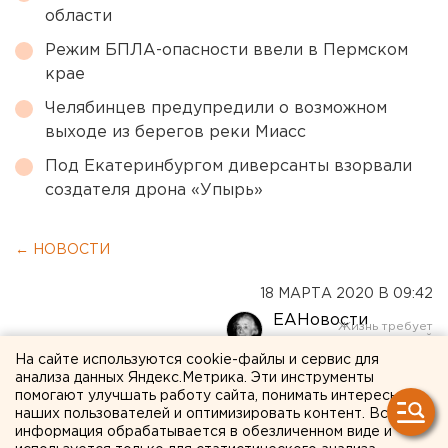
области
Режим БПЛА-опасности ввели в Пермском
крае
Челябинцев предупредили о возможном
выходе из берегов реки Миасс
Под Екатеринбургом диверсанты взорвали
создателя дрона «Упырь»
← НОВОСТИ
18 МАРТА 2020 В 09:42
ЕАНовости
На сайте используются cookie-файлы и сервис для
анализа данных Яндекс.Метрика. Эти инструменты
В бундестаге предложили
помогают улучшать работу сайта, понимать интересы
снять санкции с России в
наших пользователей и оптимизировать контент. Вся
информация обрабатывается в обезличенном виде и