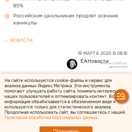
85%
Российским школьникам продлят осенние
каникулы
← НОВОСТИ
19 МАРТА 2020 В 08:16
ЕАНовости
Выдача виз
На сайте используются cookie-файлы и сервис для
анализа данных Яндекс.Метрика. Эти инструменты
приостановлена:
помогают улучшать работу сайта, понимать интересы
наших пользователей и оптимизировать контент. Вся
консульство США в
информация обрабатывается в обезличенном виде и
используется только для статистического анализа.
Екатеринбурге переходит
Продолжая использовать сайт, вы соглашаетесь с нашей
на особый режим работы
Политикой обработки персональных данных
.
из-за коронавируса
Принимаю