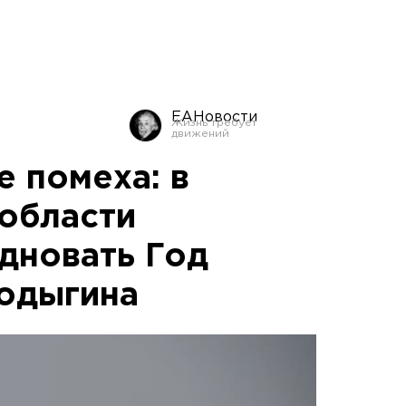
ЕАНовости
е помеха: в
области
здновать Год
одыгина