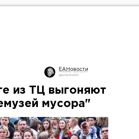
ЕАНовости
ге из ТЦ выгоняют
емузей мусора"