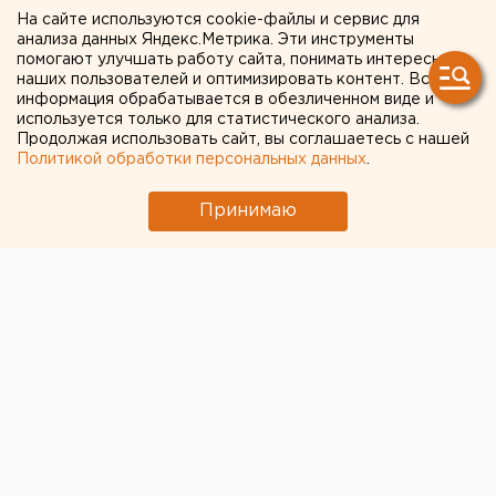
лекарств на дом
На сайте используются cookie-файлы и сервис для
анализа данных Яндекс.Метрика. Эти инструменты
помогают улучшать работу сайта, понимать интересы
наших пользователей и оптимизировать контент. Вся
информация обрабатывается в обезличенном виде и
используется только для статистического анализа.
Продолжая использовать сайт, вы соглашаетесь с нашей
Политикой обработки персональных данных
.
Принимаю
© Pixabay.com
Сервис по доставке еды Delivery Club объявил о том,
что теперь его курьеры будут носить на дом и