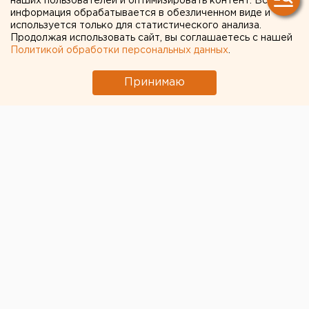
наших пользователей и оптимизировать контент. Вся
информация обрабатывается в обезличенном виде и
используется только для статистического анализа.
Продолжая использовать сайт, вы соглашаетесь с нашей
Политикой обработки персональных данных
.
Принимаю
Подводя итоги конкурса, начальник химико-
металлургического цеха Арсен Мусин поблагодарил
участников за работу и подчеркнул, что
плавильщики каждую смену выпускают золото в
слитках высочайшей пробы, демонстрируя свой
профессионализм.