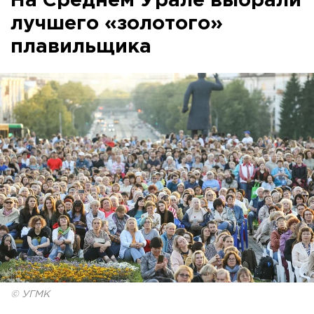
На Среднем Урале выбрали
лучшего «золотого»
плавильщика
© УГМК