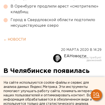
В Оренбурге продлили арест «смотрителю»
кладбищ
Город в Свердловской области подтопило
несуществующее озеро
← НОВОСТИ
20 МАРТА 2020 В 14:29
ЕАНовости
В Челябинске появилась
«горячая линия» по
На сайте используются cookie-файлы и сервис для
помощи пожилым людям
анализа данных Яндекс.Метрика. Эти инструменты
помогают улучшать работу сайта, понимать интересы
наших пользователей и оптимизировать контент. Вся
информация обрабатывается в обезличенном виде и
используется только для статистического анализа.