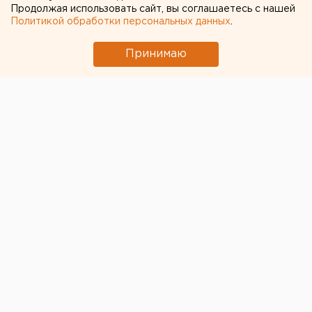
Продолжая использовать сайт, вы соглашаетесь с нашей
Политикой обработки персональных данных
.
Принимаю
© Pixabay.com
Общероссийский народный фронт совместно с
партнерами запустил круглосуточную «горячую
линию» по помощи людям старше 60 лет, попавшим
в группу риска из-за распространения коронавируса
COVID-2019.