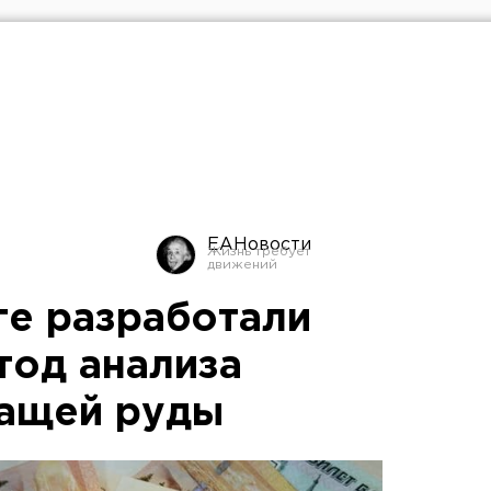
ЕАНовости
ге разработали
тод анализа
ащей руды