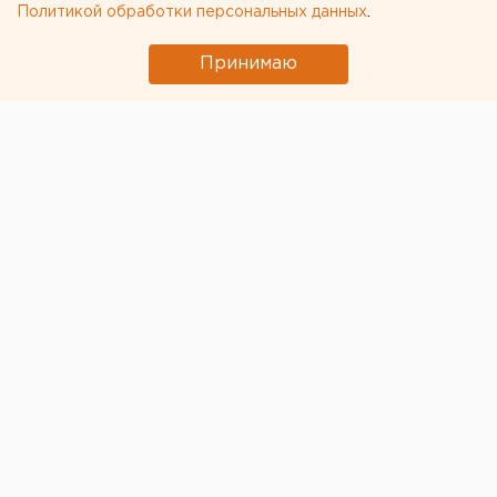
Политикой обработки персональных данных
.
Принимаю
© Алексей Колчин для ЕАН
Ректор Уральского государственного
медуниверситета
Ольга Ковтун
две недели
проведет на домашнем карантине после отпуска в
Чехии.