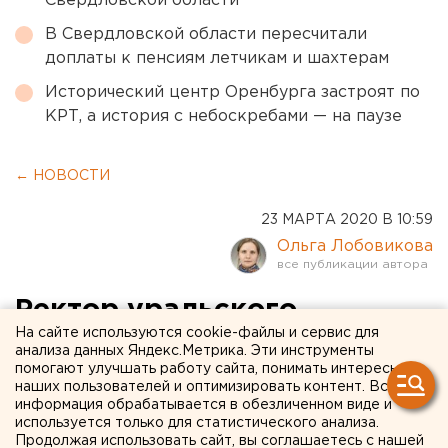
Свердловской области
В Свердловской области пересчитали
доплаты к пенсиям летчикам и шахтерам
Исторический центр Оренбурга застроят по
КРТ, а история с небоскребами — на паузе
← НОВОСТИ
23 МАРТА 2020 В 10:59
Ольга Лобовикова
Ректор уральского
На сайте используются cookie-файлы и сервис для
университета, вернувшаяся
анализа данных Яндекс.Метрика. Эти инструменты
помогают улучшать работу сайта, понимать интересы
из Чехии, отправилась на
наших пользователей и оптимизировать контент. Вся
карантин
информация обрабатывается в обезличенном виде и
используется только для статистического анализа.
Продолжая использовать сайт, вы соглашаетесь с нашей