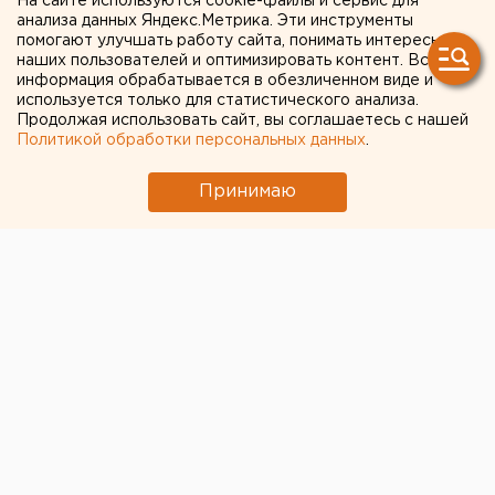
На сайте используются cookie-файлы и сервис для
анализа данных Яндекс.Метрика. Эти инструменты
инфекциониста
помогают улучшать работу сайта, понимать интересы
наших пользователей и оптимизировать контент. Вся
Ставрополья завели
информация обрабатывается в обезличенном виде и
используется только для статистического анализа.
уголовное дело о
Продолжая использовать сайт, вы соглашаетесь с нашей
нарушении карантина
Политикой обработки персональных данных
.
Принимаю